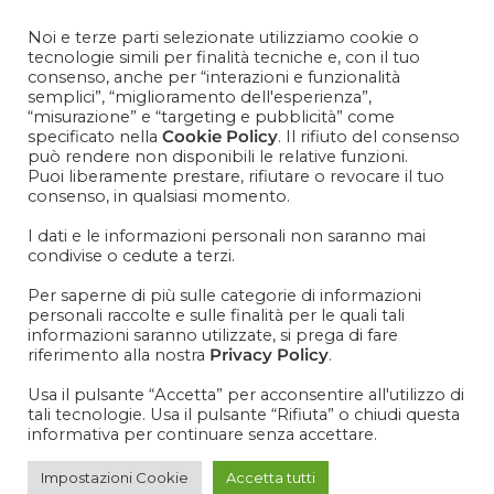
Contattaci
+39 081 1857 2119
Noi e terze parti selezionate utilizziamo cookie o
tecnologie simili per finalità tecniche e, con il tuo
consenso, anche per “interazioni e funzionalità
semplici”, “miglioramento dell'esperienza”,
“misurazione” e “targeting e pubblicità” come
specificato nella
Cookie Policy
. Il rifiuto del consenso
IT
EN
può rendere non disponibili le relative funzioni.
Puoi liberamente prestare, rifiutare o revocare il tuo
consenso, in qualsiasi momento.
I dati e le informazioni personali non saranno mai
condivise o cedute a terzi.
Per saperne di più sulle categorie di informazioni
personali raccolte e sulle finalità per le quali tali
KIT SAN VALENTINO
informazioni saranno utilizzate, si prega di fare
riferimento alla nostra
Privacy Policy
.
COFFEE E CAPPUCCINO
Usa il pulsante “Accetta” per acconsentire all'utilizzo di
tali tecnologie. Usa il pulsante “Rifiuta” o chiudi questa
>
VALENTINE’S DAY KIT
>
KIT SAN VALENTINO COFFEE E CAP
informativa per continuare senza accettare.
Impostazioni Cookie
Accetta tutti