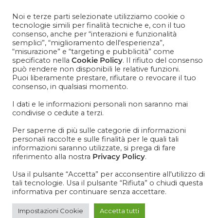
Contattaci
+39 081 1857 2119
Noi e terze parti selezionate utilizziamo cookie o
tecnologie simili per finalità tecniche e, con il tuo
consenso, anche per “interazioni e funzionalità
semplici”, “miglioramento dell'esperienza”,
“misurazione” e “targeting e pubblicità” come
specificato nella
Cookie Policy
. Il rifiuto del consenso
IT
EN
può rendere non disponibili le relative funzioni.
Puoi liberamente prestare, rifiutare o revocare il tuo
consenso, in qualsiasi momento.
I dati e le informazioni personali non saranno mai
condivise o cedute a terzi.
Per saperne di più sulle categorie di informazioni
personali raccolte e sulle finalità per le quali tali
informazioni saranno utilizzate, si prega di fare
riferimento alla nostra
Privacy Policy
.
paper cup
Usa il pulsante “Accetta” per acconsentire all'utilizzo di
75 ml - 2,5
tali tecnologie. Usa il pulsante “Rifiuta” o chiudi questa
informativa per continuare senza accettare.
oz
Impostazioni Cookie
Accetta tutti