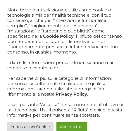
Contattaci
+39 081 1857 2119
Noi e terze parti selezionate utilizziamo cookie o
tecnologie simili per finalità tecniche e, con il tuo
consenso, anche per “interazioni e funzionalità
semplici”, “miglioramento dell'esperienza”,
“misurazione” e “targeting e pubblicità” come
specificato nella
Cookie Policy
. Il rifiuto del consenso
IT
EN
può rendere non disponibili le relative funzioni.
Puoi liberamente prestare, rifiutare o revocare il tuo
consenso, in qualsiasi momento.
I dati e le informazioni personali non saranno mai
condivise o cedute a terzi.
Per saperne di più sulle categorie di informazioni
personali raccolte e sulle finalità per le quali tali
Senza categoria
informazioni saranno utilizzate, si prega di fare
riferimento alla nostra
Privacy Policy
.
>
Senza categoria
Usa il pulsante “Accetta” per acconsentire all'utilizzo di
tali tecnologie. Usa il pulsante “Rifiuta” o chiudi questa
informativa per continuare senza accettare.
Impostazioni Cookie
Accetta tutti