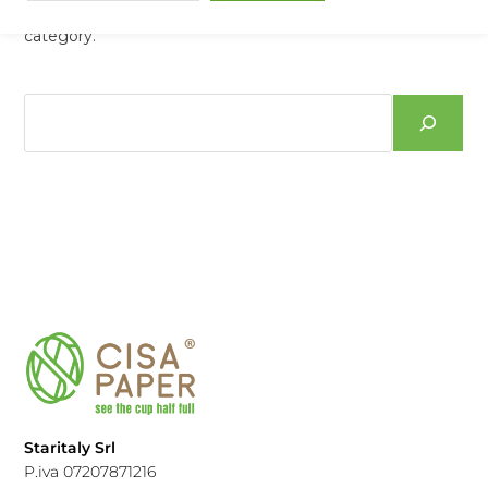
There aren't any posts currently published in this
category.
Staritaly Srl
P.iva 07207871216