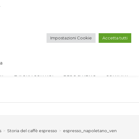
r
VOGLIO ISCRIVERMI ALLA NEWSLETTER
Impostazioni Cookie
Accetta tutti
IT
EN
va
RY
LAVORA CON NOI
BLOG & NEWS
CONTATTI
s
>
Storia del caffè espresso
>
espresso_napoletano_ven