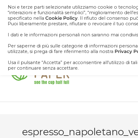
Noi e terze parti selezionate utilizziamo cookie o tecnologi
“interazioni e funzionalità semplici”, “miglioramento dell'
specificato nella
Cookie Policy
. Il rifiuto del consenso pu
Puoi liberamente prestare, rifiutare o revocare il tuo con
Cosa aspetti? Entra nel mondo Cisapaper! Resta agg
promoooooo!
I dati e le informazioni personali non saranno mai condivis
Per saperne di più sulle categorie di informazioni personali 
utilizzate, si prega di fare riferimento alla nostra
Privacy P
Usa il pulsante “Accetta” per acconsentire all'utilizzo di tal
per continuare senza accettare.
espresso_napoletano_v