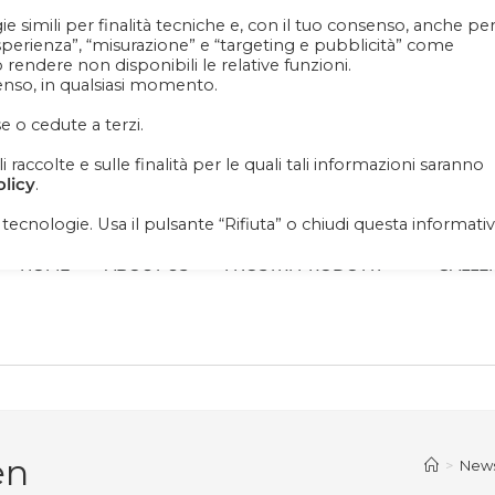
e simili per finalità tecniche e, con il tuo consenso, anche pe
Contattaci
+39 081 1857 2119
esperienza”, “misurazione” e “targeting e pubblicità” come
ò rendere non disponibili le relative funzioni.
senso, in qualsiasi momento.
iornato su news, novità e soprattutto promo promo
e o cedute a terzi.
raccolte e sulle finalità per le quali tali informazioni saranno
olicy
.
i tecnologie. Usa il pulsante “Rifiuta” o chiudi questa informati
HOME
ABOUT US
I NOSTRI PRODOTTI
GALLE
en
>
New