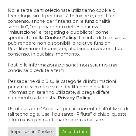
Contattaci
+39 081 1857 2119
Noi e terze parti selezionate utilizziamo cookie o
tecnologie simili per finalità tecniche e, con il tuo
consenso, anche per “interazioni e funzionalità
Cosa aspetti? Entra nel mondo Cisapaper! Resta aggiornato
semplici”, “miglioramento dell'esperienza”,
su news, novità e soprattutto promo promo promoooooo!
“misurazione” e “targeting e pubblicità” come
specificato nella
Cookie Policy
. Il rifiuto del consenso
VOGLIO ISCRIVERMI ALLA NEWSLETTER
può rendere non disponibili le relative funzioni.
Puoi liberamente prestare, rifiutare o revocare il tuo
consenso, in qualsiasi momento.
I dati e le informazioni personali non saranno mai
condivise o cedute a terzi.
IT
EN
Per saperne di più sulle categorie di informazioni
personali raccolte e sulle finalità per le quali tali
informazioni saranno utilizzate, si prega di fare
riferimento alla nostra
Privacy Policy
.
Usa il pulsante “Accetta” per acconsentire all'utilizzo di
tali tecnologie. Usa il pulsante “Rifiuta” o chiudi questa
informativa per continuare senza accettare.
Impostazioni Cookie
Accetta tutti
Privacy