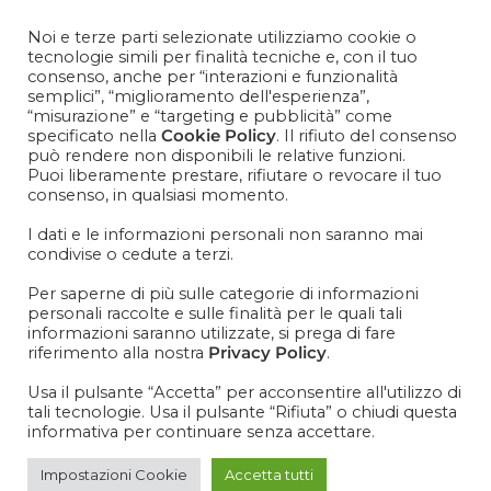
Contattaci
+39 081 1857 2119
Noi e terze parti selezionate utilizziamo cookie o
tecnologie simili per finalità tecniche e, con il tuo
consenso, anche per “interazioni e funzionalità
Cosa aspetti? Entra nel mondo Cisapaper! Resta aggiornato
semplici”, “miglioramento dell'esperienza”,
su news, novità e soprattutto promo promo promoooooo!
“misurazione” e “targeting e pubblicità” come
specificato nella
Cookie Policy
. Il rifiuto del consenso
VOGLIO ISCRIVERMI ALLA NEWSLETTER
può rendere non disponibili le relative funzioni.
Puoi liberamente prestare, rifiutare o revocare il tuo
consenso, in qualsiasi momento.
I dati e le informazioni personali non saranno mai
condivise o cedute a terzi.
IT
EN
Per saperne di più sulle categorie di informazioni
personali raccolte e sulle finalità per le quali tali
informazioni saranno utilizzate, si prega di fare
riferimento alla nostra
Privacy Policy
.
Usa il pulsante “Accetta” per acconsentire all'utilizzo di
tali tecnologie. Usa il pulsante “Rifiuta” o chiudi questa
informativa per continuare senza accettare.
Impostazioni Cookie
Accetta tutti
PACKAGING-