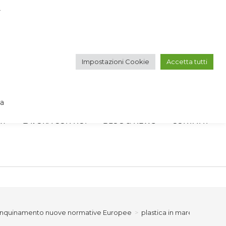
r
VOGLIO ISCRIVERMI ALLA NEWSLETTER
Impostazioni Cookie
Accetta tutti
IT
EN
va
RY
LAVORA CON NOI
BLOG & NEWS
CONTATTI
 inquinamento nuove normative Europee
>
plastica in mare 2