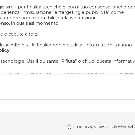
e simili per finalità tecniche e, con il tuo consenso, anche pe
Contattaci
+39 081 1857 2119
esperienza”, “misurazione” e “targeting e pubblicità” come
ò rendere non disponibili le relative funzioni.
senso, in qualsiasi momento.
iornato su news, novità e soprattutto promo promo
e o cedute a terzi.
raccolte e sulle finalità per le quali tali informazioni saranno
olicy
.
i tecnologie. Usa il pulsante “Rifiuta” o chiudi questa informati
HOME
ABOUT US
I NOSTRI PRODOTTI
GALLE
>
BLOG & NEWS
>
Plastica ed