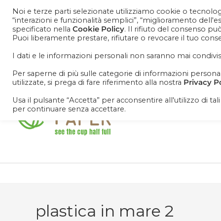
Noi e terze parti selezionate utilizziamo cookie o tecnologi
“interazioni e funzionalità semplici”, “miglioramento dell'
specificato nella
Cookie Policy
. Il rifiuto del consenso pu
Puoi liberamente prestare, rifiutare o revocare il tuo con
Cosa aspetti? Entra nel mondo Cisapaper! Resta agg
promoooooo!
I dati e le informazioni personali non saranno mai condivis
Per saperne di più sulle categorie di informazioni personali 
utilizzate, si prega di fare riferimento alla nostra
Privacy P
Usa il pulsante “Accetta” per acconsentire all'utilizzo di tal
per continuare senza accettare.
plastica in mare 2