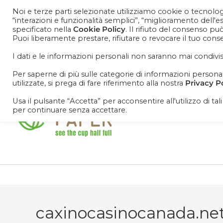
Noi e terze parti selezionate utilizziamo cookie o tecnologi
“interazioni e funzionalità semplici”, “miglioramento dell'
specificato nella
Cookie Policy
. Il rifiuto del consenso pu
Puoi liberamente prestare, rifiutare o revocare il tuo con
Cosa aspetti? Entra nel mondo Cisapaper! Resta agg
promoooooo!
I dati e le informazioni personali non saranno mai condivis
Per saperne di più sulle categorie di informazioni personali 
utilizzate, si prega di fare riferimento alla nostra
Privacy P
Usa il pulsante “Accetta” per acconsentire all'utilizzo di tal
per continuare senza accettare.
caxinocasinocanada.ne