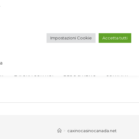
r
VOGLIO ISCRIVERMI ALLA NEWSLETTER
Impostazioni Cookie
Accetta tutti
IT
EN
va
RY
LAVORA CON NOI
BLOG & NEWS
CONTATTI
>
caxinocasinocanada.net