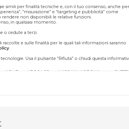
e simili per finalità tecniche e, con il tuo consenso, anche pe
Contattaci
+39 081 1857 2119
esperienza”, “misurazione” e “targeting e pubblicità” come
ò rendere non disponibili le relative funzioni.
senso, in qualsiasi momento.
iornato su news, novità e soprattutto promo promo
e o cedute a terzi.
raccolte e sulle finalità per le quali tali informazioni saranno
olicy
.
i tecnologie. Usa il pulsante “Rifiuta” o chiudi questa informati
HOME
ABOUT US
I NOSTRI PRODOTTI
GALLE
t