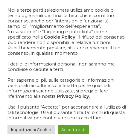
Contattaci
+39 081 1857 2119
Noi e terze parti selezionate utilizziamo cookie o
tecnologie simili per finalità tecniche e, con il tuo
consenso, anche per “interazioni e funzionalità
Cosa aspetti? Entra nel mondo Cisapaper! Resta aggiornato
semplici”, “miglioramento dell'esperienza”,
su news, novità e soprattutto promo promo promoooooo!
“misurazione” e “targeting e pubblicità” come
specificato nella
Cookie Policy
. Il rifiuto del consenso
VOGLIO ISCRIVERMI ALLA NEWSLETTER
può rendere non disponibili le relative funzioni.
Puoi liberamente prestare, rifiutare o revocare il tuo
consenso, in qualsiasi momento.
I dati e le informazioni personali non saranno mai
condivise o cedute a terzi.
IT
EN
Per saperne di più sulle categorie di informazioni
personali raccolte e sulle finalità per le quali tali
informazioni saranno utilizzate, si prega di fare
riferimento alla nostra
Privacy Policy
.
Usa il pulsante “Accetta” per acconsentire all'utilizzo di
tali tecnologie. Usa il pulsante “Rifiuta” o chiudi questa
informativa per continuare senza accettare.
Impostazioni Cookie
Accetta tutti
SIGEP_BANNER