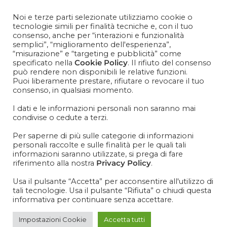
Contattaci
+39 081 1857 2119
Noi e terze parti selezionate utilizziamo cookie o
tecnologie simili per finalità tecniche e, con il tuo
consenso, anche per “interazioni e funzionalità
Cosa aspetti? Entra nel mondo Cisapaper! Resta aggiornato
semplici”, “miglioramento dell'esperienza”,
su news, novità e soprattutto promo promo promoooooo!
“misurazione” e “targeting e pubblicità” come
specificato nella
Cookie Policy
. Il rifiuto del consenso
VOGLIO ISCRIVERMI ALLA NEWSLETTER
può rendere non disponibili le relative funzioni.
Puoi liberamente prestare, rifiutare o revocare il tuo
consenso, in qualsiasi momento.
I dati e le informazioni personali non saranno mai
condivise o cedute a terzi.
IT
EN
Per saperne di più sulle categorie di informazioni
personali raccolte e sulle finalità per le quali tali
informazioni saranno utilizzate, si prega di fare
riferimento alla nostra
Privacy Policy
.
Usa il pulsante “Accetta” per acconsentire all'utilizzo di
tali tecnologie. Usa il pulsante “Rifiuta” o chiudi questa
informativa per continuare senza accettare.
Impostazioni Cookie
Accetta tutti
CISAPAPER_CHIUSURA_