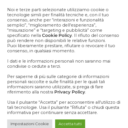
Contattaci
+39 081 1857 2119
Noi e terze parti selezionate utilizziamo cookie o
tecnologie simili per finalità tecniche e, con il tuo
consenso, anche per “interazioni e funzionalità
Cosa aspetti? Entra nel mondo Cisapaper! Resta aggiornato
semplici”, “miglioramento dell'esperienza”,
su news, novità e soprattutto promo promo promoooooo!
“misurazione” e “targeting e pubblicità” come
specificato nella
Cookie Policy
. Il rifiuto del consenso
VOGLIO ISCRIVERMI ALLA NEWSLETTER
può rendere non disponibili le relative funzioni.
Puoi liberamente prestare, rifiutare o revocare il tuo
consenso, in qualsiasi momento.
I dati e le informazioni personali non saranno mai
condivise o cedute a terzi.
IT
EN
Per saperne di più sulle categorie di informazioni
personali raccolte e sulle finalità per le quali tali
informazioni saranno utilizzate, si prega di fare
riferimento alla nostra
Privacy Policy
.
Usa il pulsante “Accetta” per acconsentire all'utilizzo di
tali tecnologie. Usa il pulsante “Rifiuta” o chiudi questa
informativa per continuare senza accettare.
Impostazioni Cookie
Accetta tutti
CISAPAPER_BICCHIER_