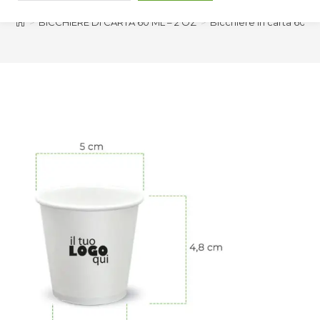
>
BICCHIERE DI CARTA 60 ML – 2 OZ
>
Bicchiere in carta 60ml