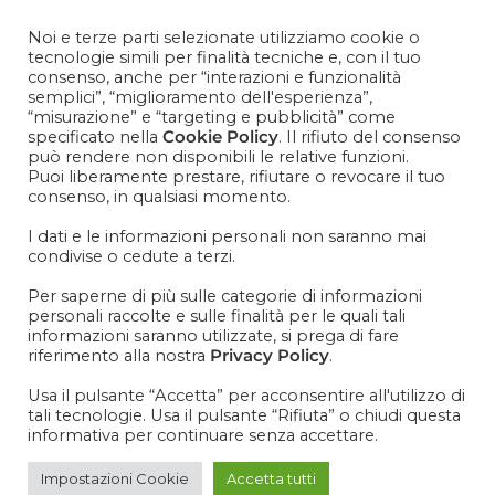
Contattaci
+39 081 1857 2119
Noi e terze parti selezionate utilizziamo cookie o
tecnologie simili per finalità tecniche e, con il tuo
consenso, anche per “interazioni e funzionalità
Cosa aspetti? Entra nel mondo Cisapaper! Resta aggiornato
semplici”, “miglioramento dell'esperienza”,
su news, novità e soprattutto promo promo promoooooo!
“misurazione” e “targeting e pubblicità” come
specificato nella
Cookie Policy
. Il rifiuto del consenso
VOGLIO ISCRIVERMI ALLA NEWSLETTER
può rendere non disponibili le relative funzioni.
Puoi liberamente prestare, rifiutare o revocare il tuo
consenso, in qualsiasi momento.
I dati e le informazioni personali non saranno mai
condivise o cedute a terzi.
IT
EN
Per saperne di più sulle categorie di informazioni
personali raccolte e sulle finalità per le quali tali
informazioni saranno utilizzate, si prega di fare
riferimento alla nostra
Privacy Policy
.
Usa il pulsante “Accetta” per acconsentire all'utilizzo di
tali tecnologie. Usa il pulsante “Rifiuta” o chiudi questa
informativa per continuare senza accettare.
Impostazioni Cookie
Accetta tutti
Bicchiere in carta 60ml_1