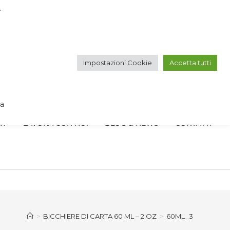
r
VOGLIO ISCRIVERMI ALLA NEWSLETTER
Impostazioni Cookie
Accetta tutti
IT
EN
va
RY
LAVORA CON NOI
BLOG & NEWS
CONTATTI
>
BICCHIERE DI CARTA 60 ML – 2 OZ
>
60ML_3