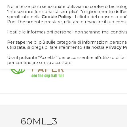
Noi e terze parti selezionate utilizziamo cookie o tecnologi
“interazioni e funzionalità semplici”, “miglioramento dell'
specificato nella
Cookie Policy
. Il rifiuto del consenso pu
Puoi liberamente prestare, rifiutare o revocare il tuo con
Cosa aspetti? Entra nel mondo Cisapaper! Resta agg
promoooooo!
I dati e le informazioni personali non saranno mai condivis
Per saperne di più sulle categorie di informazioni personali 
utilizzate, si prega di fare riferimento alla nostra
Privacy P
Usa il pulsante “Accetta” per acconsentire all'utilizzo di tal
per continuare senza accettare.
60ML_3