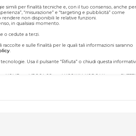
e simili per finalità tecniche e, con il tuo consenso, anche pe
Contattaci
+39 081 1857 2119
esperienza”, “misurazione” e “targeting e pubblicità” come
ò rendere non disponibili le relative funzioni.
senso, in qualsiasi momento.
iornato su news, novità e soprattutto promo promo
e o cedute a terzi.
raccolte e sulle finalità per le quali tali informazioni saranno
olicy
.
i tecnologie. Usa il pulsante “Rifiuta” o chiudi questa informati
HOME
ABOUT US
I NOSTRI PRODOTTI
GALLE