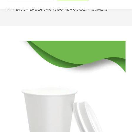
>
BICCHIERE DI CARTA 190 ML – 6,5 OZ
>
190ML_3