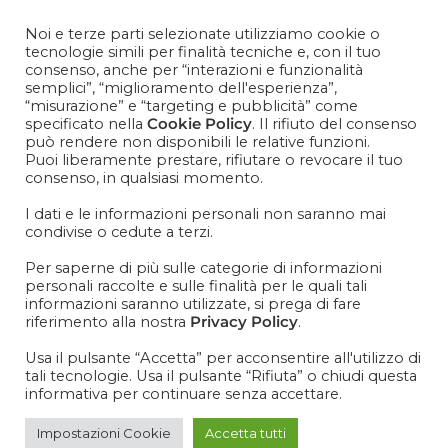
Contattaci
+39 081 1857 2119
Noi e terze parti selezionate utilizziamo cookie o
tecnologie simili per finalità tecniche e, con il tuo
consenso, anche per “interazioni e funzionalità
Cosa aspetti? Entra nel mondo Cisapaper! Resta aggiornato
semplici”, “miglioramento dell'esperienza”,
su news, novità e soprattutto promo promo promoooooo!
“misurazione” e “targeting e pubblicità” come
specificato nella
Cookie Policy
. Il rifiuto del consenso
VOGLIO ISCRIVERMI ALLA NEWSLETTER
può rendere non disponibili le relative funzioni.
Puoi liberamente prestare, rifiutare o revocare il tuo
consenso, in qualsiasi momento.
I dati e le informazioni personali non saranno mai
condivise o cedute a terzi.
IT
EN
Per saperne di più sulle categorie di informazioni
personali raccolte e sulle finalità per le quali tali
informazioni saranno utilizzate, si prega di fare
riferimento alla nostra
Privacy Policy
.
Usa il pulsante “Accetta” per acconsentire all'utilizzo di
tali tecnologie. Usa il pulsante “Rifiuta” o chiudi questa
informativa per continuare senza accettare.
Impostazioni Cookie
Accetta tutti
190ML_3