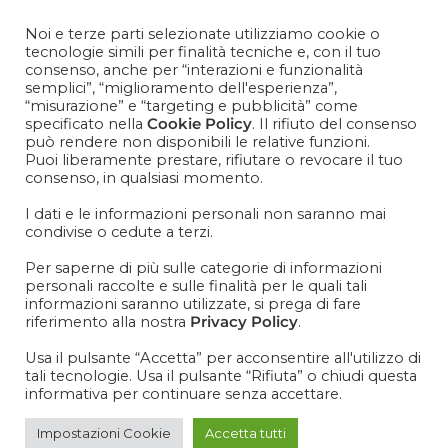
Contattaci
+39 081 1857 2119
Noi e terze parti selezionate utilizziamo cookie o
tecnologie simili per finalità tecniche e, con il tuo
consenso, anche per “interazioni e funzionalità
Cosa aspetti? Entra nel mondo Cisapaper! Resta aggiornato
semplici”, “miglioramento dell'esperienza”,
su news, novità e soprattutto promo promo promoooooo!
“misurazione” e “targeting e pubblicità” come
specificato nella
Cookie Policy
. Il rifiuto del consenso
VOGLIO ISCRIVERMI ALLA NEWSLETTER
può rendere non disponibili le relative funzioni.
Puoi liberamente prestare, rifiutare o revocare il tuo
consenso, in qualsiasi momento.
I dati e le informazioni personali non saranno mai
condivise o cedute a terzi.
IT
EN
Per saperne di più sulle categorie di informazioni
personali raccolte e sulle finalità per le quali tali
informazioni saranno utilizzate, si prega di fare
riferimento alla nostra
Privacy Policy
.
Usa il pulsante “Accetta” per acconsentire all'utilizzo di
tali tecnologie. Usa il pulsante “Rifiuta” o chiudi questa
informativa per continuare senza accettare.
Impostazioni Cookie
Accetta tutti
>
SIDEBAR