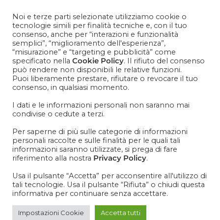
Contattaci
+39 081 1857 2119
Noi e terze parti selezionate utilizziamo cookie o
tecnologie simili per finalità tecniche e, con il tuo
consenso, anche per “interazioni e funzionalità
Cosa aspetti? Entra nel mondo Cisapaper! Resta aggiornato
semplici”, “miglioramento dell'esperienza”,
su news, novità e soprattutto promo promo promoooooo!
“misurazione” e “targeting e pubblicità” come
specificato nella
Cookie Policy
. Il rifiuto del consenso
VOGLIO ISCRIVERMI ALLA NEWSLETTER
può rendere non disponibili le relative funzioni.
Puoi liberamente prestare, rifiutare o revocare il tuo
consenso, in qualsiasi momento.
I dati e le informazioni personali non saranno mai
condivise o cedute a terzi.
IT
EN
Per saperne di più sulle categorie di informazioni
personali raccolte e sulle finalità per le quali tali
informazioni saranno utilizzate, si prega di fare
riferimento alla nostra
Privacy Policy
.
Usa il pulsante “Accetta” per acconsentire all'utilizzo di
tali tecnologie. Usa il pulsante “Rifiuta” o chiudi questa
informativa per continuare senza accettare.
Impostazioni Cookie
Accetta tutti